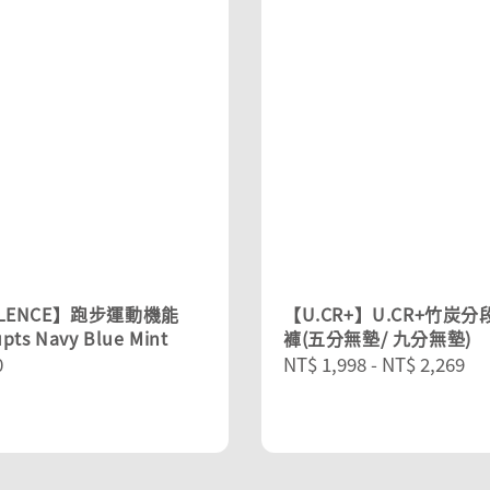
YLENCE】跑步運動機能
【U.CR+】U.CR+竹炭
upts Navy Blue Mint
褲(五分無墊/ 九分無墊)
r
0
Regular
NT$ 1,998
-
NT$ 2,269
price