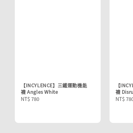
【INCYLENCE】三鐵運動機能
【INC
襪 Angles White
襪 Disr
Regular
NT$ 780
Regula
NT$ 78
price
price