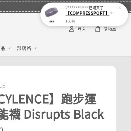
V***********
已購買了
【COMPRESSPORT】窄版止汗呼吸頭帶2.0_【零碼】
1 天前
登入
購物車
給品
部落格
CE
CYLENCE】跑步運
襪 Disrupts Black
r
0