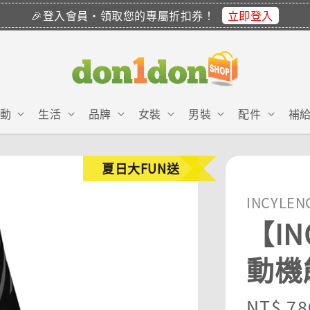
立即登入
🎉登入會員・領取您的專屬折扣券！
動
生活
品牌
女裝
男裝
配件
補
夏日大FUN送
INCYLEN
【IN
動機能
Regula
NT$ 78