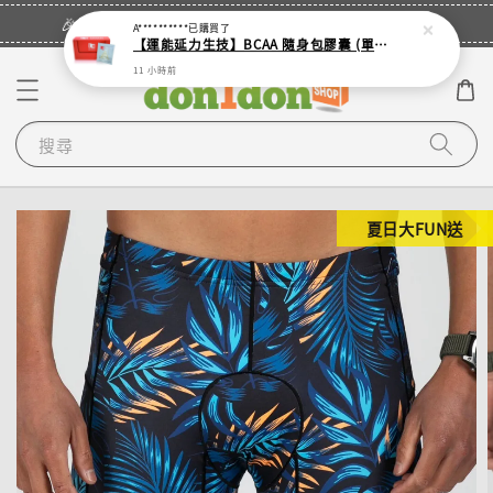
立即登入
🎉登入會員・領取您的專屬折扣券！
A**********
已購買了
【運能延力生技】BCAA 隨身包膠囊 (單入 - 4顆裝鋁袋)
11 小時前
搜尋
夏日大FUN送