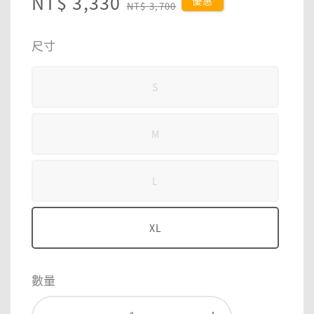
Sale
NT$ 3,330
Regular
優惠
NT$ 3,700
price
price
尺寸
S
M
L
XL
數量