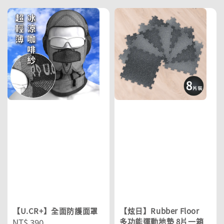
【U.CR+】全面防護面罩
【炫日】Rubber Floor
Regular
NT$ 390
多功能運動地墊 8片一箱