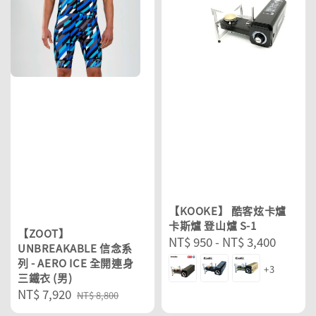
【KOOKE】 酷客炫卡爐
卡斯爐 登山爐 S-1
【ZOOT】
Regular
NT$ 950
-
NT$ 3,400
UNBREAKABLE 信念系
price
列 - AERO ICE 全開連身
+3
三鐵衣 (男)
Sale
NT$ 7,920
Regular
NT$ 8,800
price
price