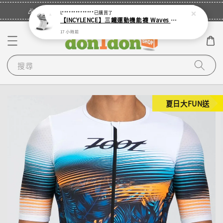
立即登入
🎉登入會員・領取您的專屬折扣券！
L**************
已購買了
【INCYLENCE】三鐵運動機能襪 Waves White
17 小時前
搜尋
夏日大FUN送