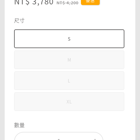
Sale
NT$ 3,780
Regular
優惠
NT$ 4,200
price
price
尺寸
S
M
L
XL
數量