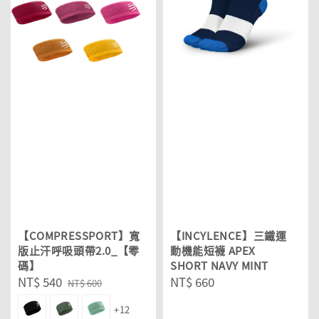
【COMPRESSPORT】寬
【INCYLENCE】三鐵運
版止汗呼吸頭帶2.0_【零
動機能短襪 APEX
碼】
SHORT NAVY MINT
Sale
NT$ 540
Regular
Regular
NT$ 660
NT$ 600
price
price
price
+12