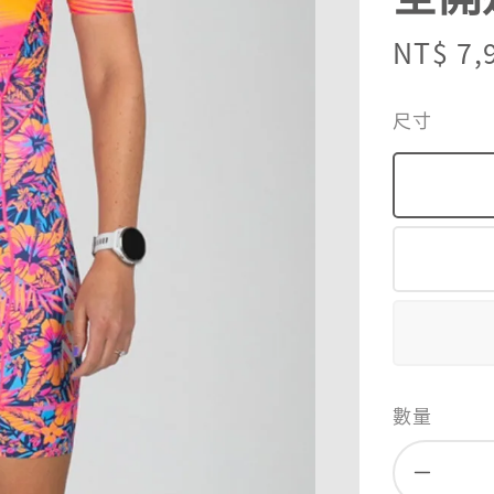
Sale
NT$ 7,
price
尺寸
數量