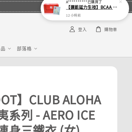
A**********
已購買了
【運能延力生技】BCAA 隨身包膠囊 (單入 - 4顆裝鋁袋)
12 小時前
登入
購物車
給品
部落格
OT】CLUB ALOHA
系列 - AERO ICE
連身三鐵衣 (女)