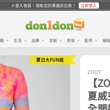
立即登入
🎉登入會員・領取您的專屬折扣券！
動
生活
品牌
女裝
男裝
配件
補
夏日大FUN送
ZOOT
【ZO
夏威夷
全開