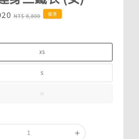
920
Regular
優惠
NT$ 8,800
price
XS
S
M