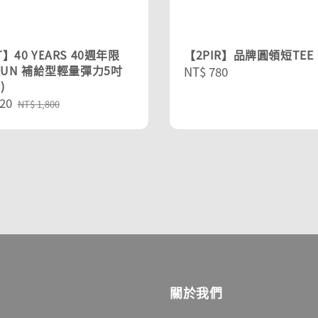
】40 YEARS 40週年限
【2PIR】品牌圓領短TEE
 RUN 補給型輕量彈力5吋
Regular
NT$ 780
)
price
20
Regular
NT$ 1,800
price
關於我們