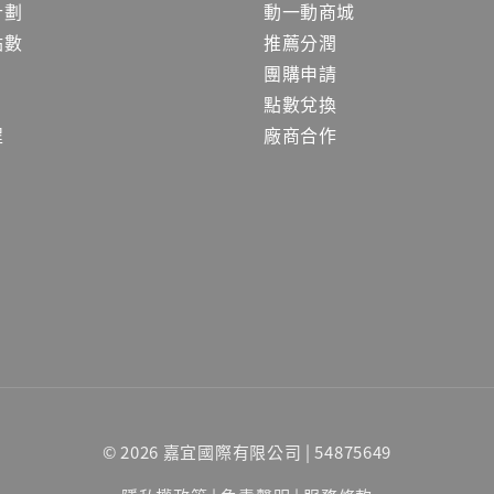
計劃
動一動商城
點數
推薦分潤
團購申請
點數兌換
程
廠商合作
© 2026 嘉宜國際有限公司 | 54875649