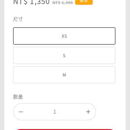
Sale
NT$ 1,350
Regular
優惠
NT$ 1,500
price
price
尺寸
XS
S
M
數量