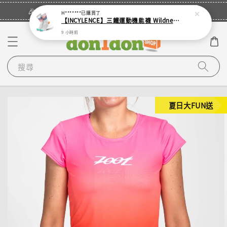
立即登入
🎉登入會員・領取您的專屬折扣券！
H*******
已購買了
【INCYLENCE】三鐵運動機能襪 Wildness Inferno
9 小時前
搜尋
夏日大FUN送