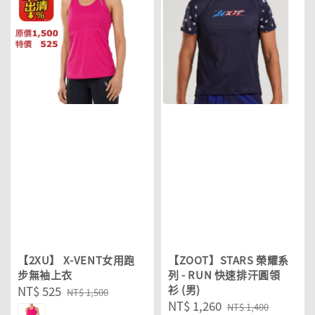
【2XU】 X-VENT女用跑
【ZOOT】STARS 榮耀系
步無袖上衣
列 - RUN 快速排汗圓領
Sale
NT$ 525
Regular
衫 (男)
NT$ 1,500
Sale
NT$ 1,260
Regular
price
price
NT$ 1,400