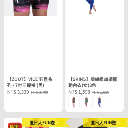
【ZOOT】VICE 狂傲系
【SKINS】訓練級加櫬運
列 - 7吋三鐵褲 (男)
動內衣(女)3色
Sale
NT$ 3,330
Regular
Sale
NT$ 1,598
Regular
NT$ 3,700
NT$ 1,880
price
price
price
price
夏日大FUN送
夏日大FUN送