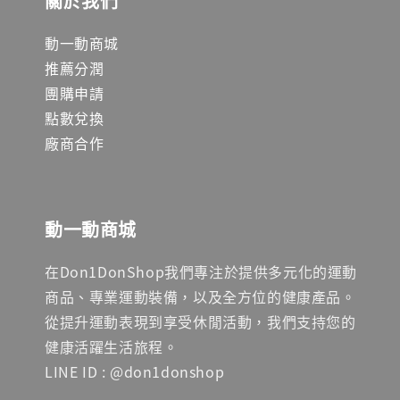
關於我們
動一動商城
推薦分潤
團購申請
點數兌換
廠商合作
動一動商城
在Don1DonShop我們專注於提供多元化的運動
商品、專業運動裝備，以及全方位的健康產品。
從提升運動表現到享受休閒活動，我們支持您的
健康活躍生活旅程。
LINE ID : @don1donshop