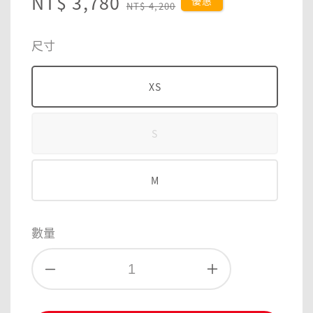
Sale
NT$ 3,780
Regular
優惠
NT$ 4,200
price
price
尺寸
XS
S
M
數量