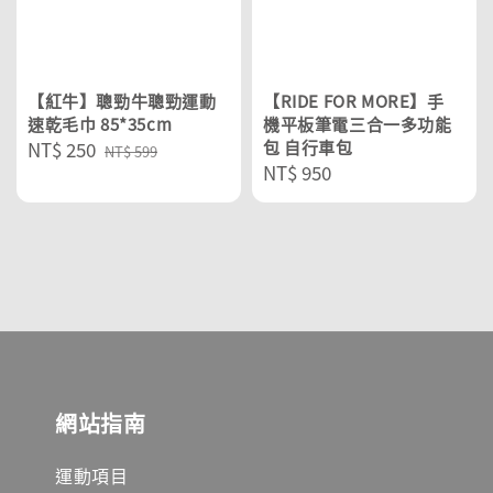
【紅牛】聰勁牛聰勁運動
【RIDE FOR MORE】手
速乾毛巾 85*35cm
機平板筆電三合一多功能
Sale
NT$ 250
Regular
包 自行車包
NT$ 599
Regular
NT$ 950
price
price
price
網站指南
運動項目