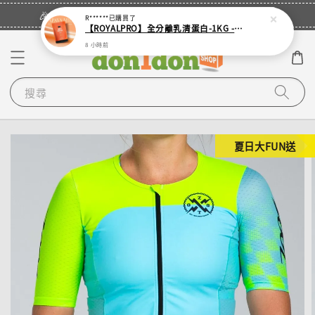
立即登入
🎉登入會員・領取您的專屬折扣券！
R******
已購買了
【ROYALPRO】全分離乳清蛋白-1KG -多口味任選｜可加購湯匙
8 小時前
搜尋
夏日大FUN送