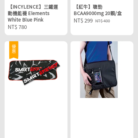
【INCYLENCE】三鐵運
【紅牛】聰勁
動機能襪 Elements
BCAA9000mg 20顆/盒
White Blue Pink
Sale
NT$ 299
Regular
NT$ 400
Regular
NT$ 780
price
price
price
優惠