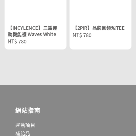
【INCYLENCE】三鐵運
【2PIR】品牌圓領短TEE
動機能襪 Waves White
Regular
NT$ 780
Regular
NT$ 780
price
price
網站指南
運動項目
補給品