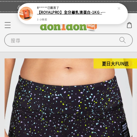
立即登入
🎉登入會員・領取您的專屬折扣券！
R******
已購買了
【ROYALPRO】全分離乳清蛋白-1KG -多口味任選｜可加購湯匙
3 小時前
搜尋
夏日大FUN送