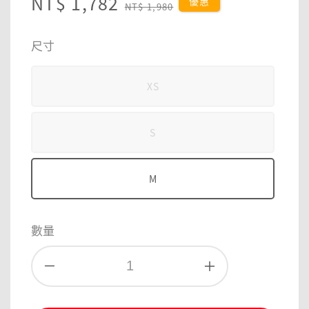
Sale
NT$ 1,782
Regular
優惠
NT$ 1,980
price
price
尺寸
XS
S
M
數量