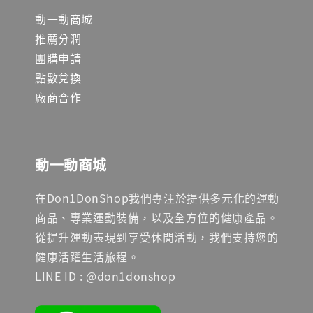
動一動商城
推薦分潤
團購申請
點數兌換
廠商合作
動一動商城
在Don1DonShop我們專注於提供多元化的運動
商品、專業運動裝備，以及全方位的健康產品。
從提升運動表現到享受休閒活動，我們支持您的
健康活躍生活旅程。
LINE ID : @don1donshop