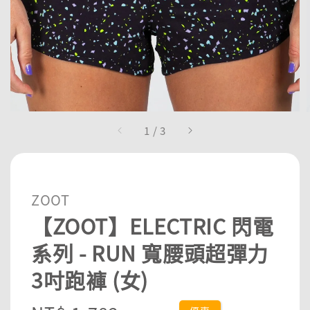
1
/
3
ZOOT
【ZOOT】ELECTRIC 閃電
系列 - RUN 寬腰頭超彈力
3吋跑褲 (女)