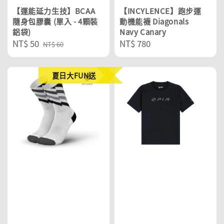
【運能延力生技】BCAA
【INCYLENCE】跑步運
隨身包膠囊 (單入 - 4顆裝
動機能襪 Diagonals
鋁袋)
Navy Canary
Sale
NT$ 50
Regular
Regular
NT$ 780
NT$ 60
price
price
price
夏日大FUN送