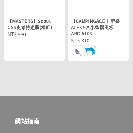
【MASTERS】Scout
【CAMPINGACE 】野樂
CSS史考特避震(橘紅)
ALEX 9片小型擋風板
Regular
NT$ 980
ARC-5103
Regular
NT$ 310
price
price
網站指南