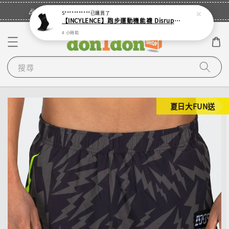
立即登入
🎉登入會員・領取您的專屬折扣券！
S***********
已購買了
【INCYLENCE】跑步運動機能襪 Disrupts Black
4 小時前
搜尋
夏日大FUN送