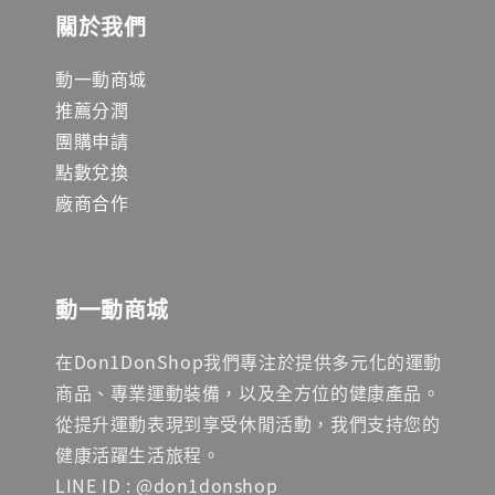
關於我們
動一動商城
推薦分潤
團購申請
點數兌換
廠商合作
動一動商城
在Don1DonShop我們專注於提供多元化的運動
商品、專業運動裝備，以及全方位的健康產品。
從提升運動表現到享受休閒活動，我們支持您的
健康活躍生活旅程。
LINE ID : @don1donshop