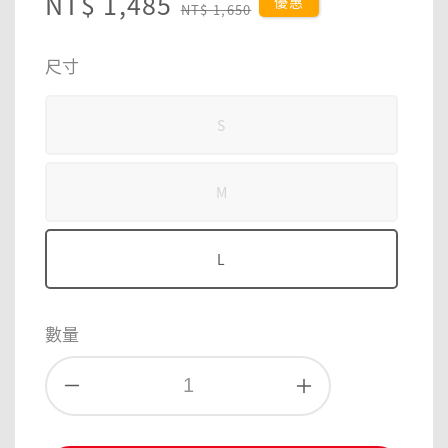
Sale
NT$ 1,485
Regular
優惠
NT$ 1,650
price
price
尺寸
S
M
L
數量