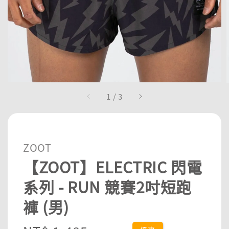
1
/
3
ZOOT
【ZOOT】ELECTRIC 閃電
系列 - RUN 競賽2吋短跑
褲 (男)