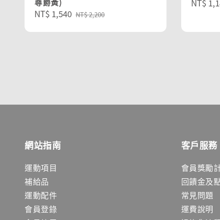
尊爵黃)
Sale
NT$ 1,1
Sale
NT$ 1,540
Regular
price
NT$ 2,200
price
price
網站指南
客戶服務
運動項目
會員獎勵
補給品
回饋金及
運動配件
常見問題
會員登錄
運費說明