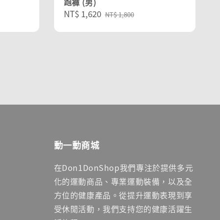
跑褲 (男)
Sale
NT$ 1,620
Regular
NT$ 1,800
price
price
動一動商城
在Don1DonShop我們專注於提供多元
化的運動商品、專業運動裝備，以及全
方位的健康產品。從提升運動表現到享
受休閒活動，我們支持您的健康活躍生