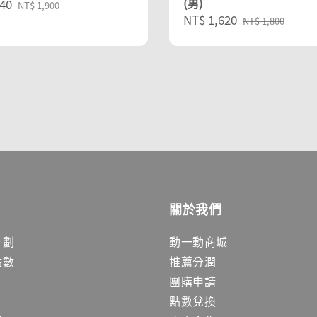
(男)
40
Regular
NT$ 1,900
Sale
NT$ 1,620
Regular
price
NT$ 1,800
price
price
關於我們
計劃
動一動商城
點數
推薦分潤
團購申請
點數兌換