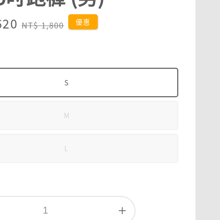
620
Regular
優惠
NT$ 1,800
price
S
M
L