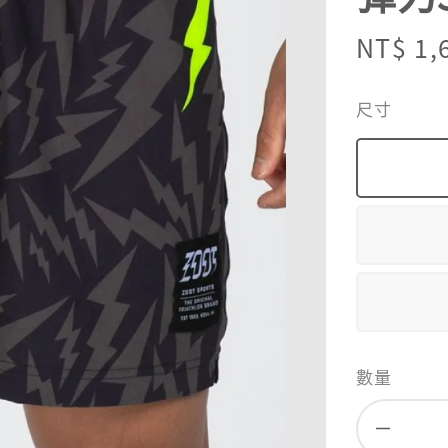
Sale
NT$ 1,
price
尺寸
數量