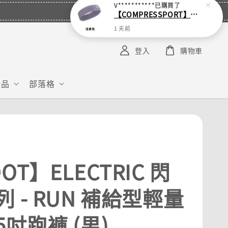
V***********
已購買了
【COMPRESSPORT】窄版止汗呼吸頭帶2.0_【零碼】
1 天前
登入
購物車
給品
部落格
OT】ELECTRIC 閃
 - RUN 補給型輕量
吋跑褲 (男)