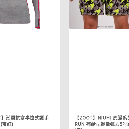
OT】潮風抗寒半拉式護手
【ZOOT】NIUHI 虎鯊系列
(蜜紅)
RUN 補給型輕量彈力5吋