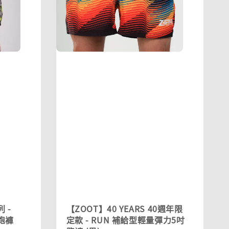
 -
【ZOOT】40 YEARS 40週年限
跑褲
定款 - RUN 補給型輕量彈力5吋