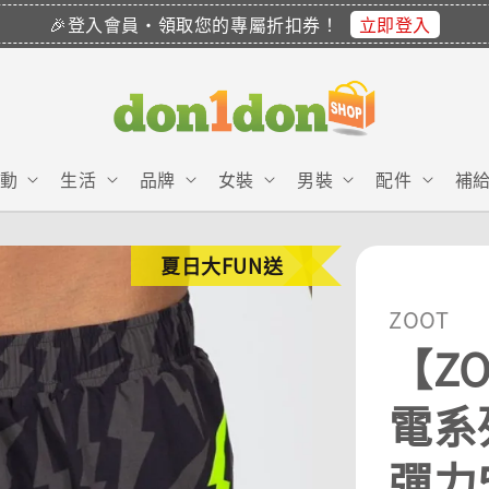
立即登入
🎉登入會員・領取您的專屬折扣券！
動
生活
品牌
女裝
男裝
配件
補
夏日大FUN送
ZOOT
【ZO
電系列
彈力5