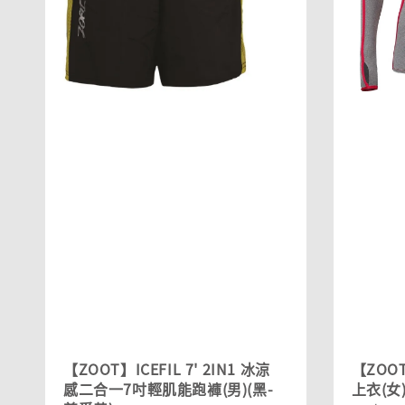
【ZOOT】ICEFIL 7' 2IN1 冰涼
【ZO
感二合一7吋輕肌能跑褲(男)(黑-
上衣(女)