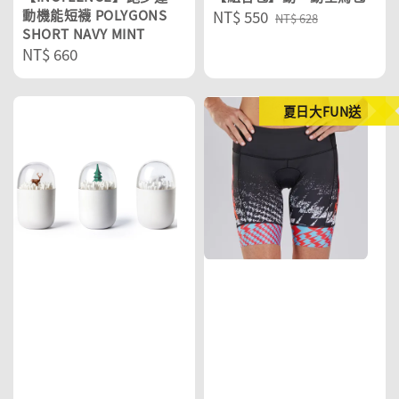
動機能短襪 POLYGONS
Sale
NT$ 550
Regular
NT$ 628
SHORT NAVY MINT
price
price
Regular
NT$ 660
price
夏日大FUN送