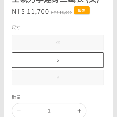
Sale
NT$ 11,700
Regular
優惠
NT$ 13,000
price
price
尺寸
XS
S
M
數量