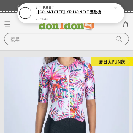
立即登入
🎉登入會員・領取您的專屬折扣券！
S****
已購買了
【COLANTOTTE】SR 140 NEXT 運動機能磁石項圈
21 小時前
搜尋
夏日大FUN送