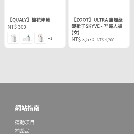
【QUALY】棉花棒罐
【ZOOT】ULTRA 旗艦級
Regular
NT$ 360
碳離子SKYVE - 7"鐵人褲
(女)
price
+1
Sale
NT$ 3,570
Regular
NT$ 4,200
price
price
網站指南
運動項目
補給品