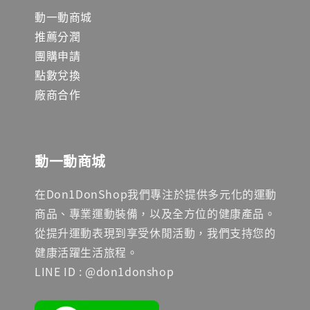
動一動商城
推薦分潤
團購申請
點數兌換
廠商合作
動一動商城
在Don1DonShop我們專注於提供多元化的運動
商品、專業運動裝備，以及全方位的健康產品。
從提升運動表現到享受休閒活動，我們支持您的
健康活躍生活旅程。
LINE ID : @don1donshop