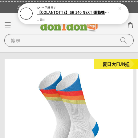
立即登入
🎉登入會員・領取您的專屬折扣券！
S****
已購買了
【COLANTOTTE】SR 140 NEXT 運動機能磁石項圈
1 天前
搜尋
夏日大FUN送