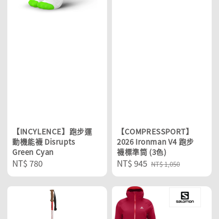
【INCYLENCE】跑步運
【COMPRESSPORT】
動機能襪 Disrupts
2026 Ironman V4 跑步
Green Cyan
襪標準筒 (3色)
Regular
NT$ 780
Sale
NT$ 945
Regular
NT$ 1,050
price
price
price