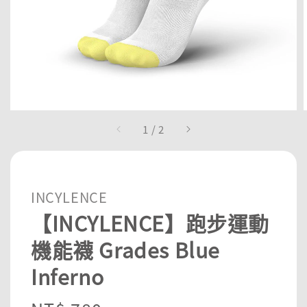
1
/
2
INCYLENCE
【INCYLENCE】跑步運動
機能襪 Grades Blue
Inferno