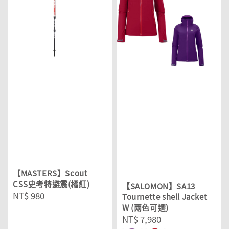
【MASTERS】Scout
CSS史考特避震(橘紅)
【SALOMON】SA13
Regular
NT$ 980
Tournette shell Jacket
price
W (兩色可選)
Regular
NT$ 7,980