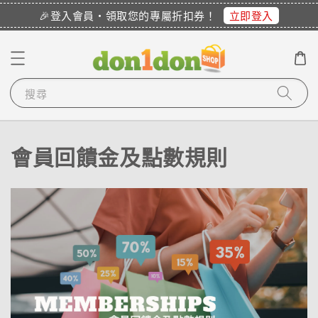
立即登入
🎉登入會員・領取您的專屬折扣券！
搜尋
會員回饋金及點數規則